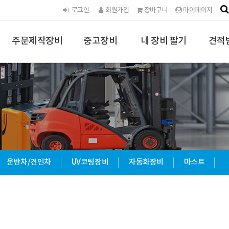
로그인
회원가입
장바구니
마이페이지
주문제작장비
중고장비
내 장비 팔기
견적
운반차/견인차
UV코팅장비
자동화장비
마스트