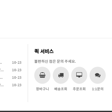
퀵 서비스
불편하신 점은 문의 주세요.
전장비 지원사업 접수(6월 12일(금…
10-23
2026년 산업용에어컨_특별 할인 판매
10-23
26년 산업용 이동식 에어컨 정부지원 70%보조금 …
10-23
2025년 EP 고급형 전동 핸드파렛트트럭 특가판매(…
10-23
장바구니
배송조회
주문조회
1:1문의