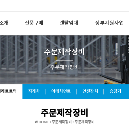
소개
신품구매
렌탈임대
정부지원사업
주문제작장비
주문제작장비
파레트트럭
지게차
어테치먼트
안전장치
승강기
기타
주문제작장비
HOME
주문제작장비
주문제작장비