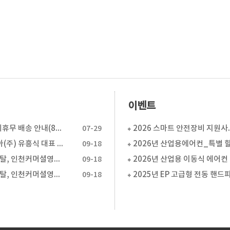
이벤트
2026년 하계휴무 배송 안내(8월 3일 ~ 8월 5일…
07-29
2026 스마트 안
삼성로지피아(주) 유흥식 대표 신용보증기금 이사장 표창…
09-18
NH농협캐피탈, 인천커머셜영업센터 이전...수도권 물류…
09-18
20
NH농협캐피탈, 인천커머셜영업센터 이전...수도권 물류…
09-18