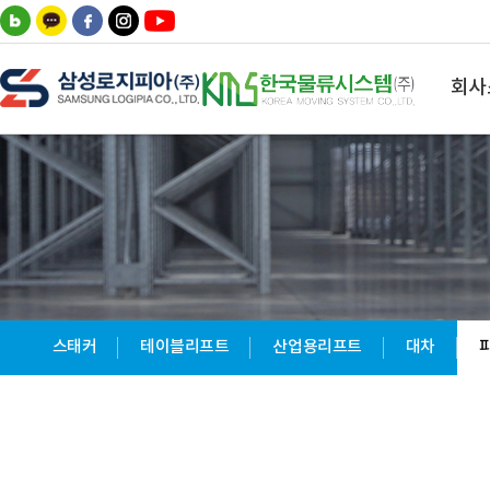
회사
스태커
테이블리프트
산업용리프트
대차