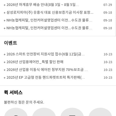
2026년 하계휴무 배송 안내(8월 3일 ~ 8월 5일…
07-29
삼성로지피아(주) 유흥식 대표 신용보증기금 이사장 표창…
09-18
NH농협캐피탈, 인천커머셜영업센터 이전...수도권 물류…
09-18
NH농협캐피탈, 인천커머셜영업센터 이전...수도권 물류…
09-18
이벤트
2026 스마트 안전장비 지원사업 접수(6월 12일(금…
10-23
2026년 산업용에어컨_특별 할인 판매
10-23
2026년 산업용 이동식 에어컨 정부지원 70%보조금 …
10-23
2025년 EP 고급형 전동 핸드파렛트트럭 특가판매(…
10-23
퀵 서비스
불편하신 점은 문의 주세요.