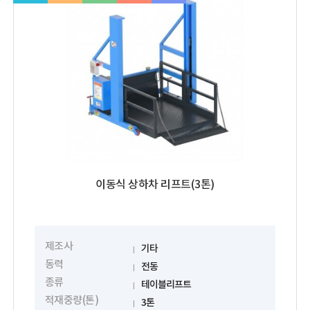
이동식 상하차 리프트(3톤)
제조사
기타
동력
전동
종류
테이블리프트
적재중량(톤)
3톤