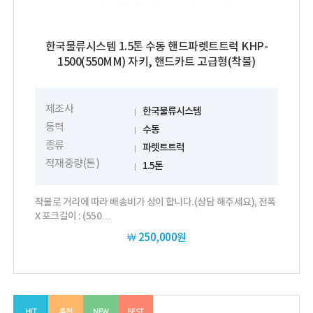
한국물류시스템 1.5톤 수동 핸드파렛트트럭 KHP-
1500(550MM) 자키, 핸드카트 고급형(착불)
제조사
한국물류시스템
동력
수동
종류
파렛트트럭
적재중량(톤)
1.5톤
착불로 거리에 따라 배송비가 상이 합니다.(상담 해주세요), 전폭
X 포크길이 : (550…
￦
250,000원
HIT
추천
NEW
BEST