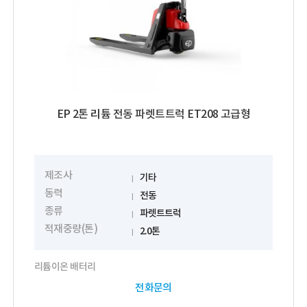
EP 2톤 리튬 전동 파렛트트럭 ET208 고급형
제조사
기타
동력
전동
종류
파렛트트럭
적재중량(톤)
2.0톤
리튬이온 배터리
전화문의