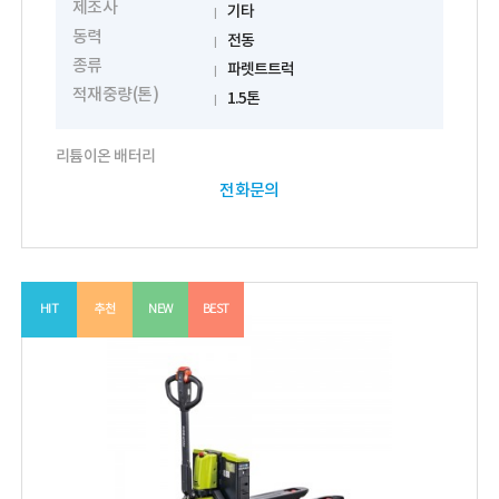
제조사
기타
동력
전동
종류
파렛트트럭
적재중량(톤)
1.5톤
리튬이온 배터리
전화문의
HIT
추천
NEW
BEST