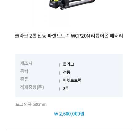
클라크 2톤 전동 파렛트트럭 WCP20N 리튬이온 배터리
제조사
클라크
동력
전동
종류
파렛트트럭
적재중량(톤)
2톤
포크 외폭 680mm
￦
2,600,000원