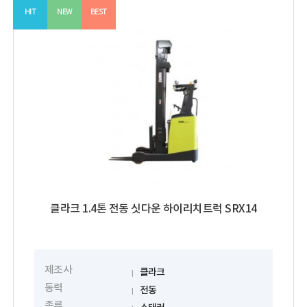
HIT
NEW
BEST
클라크 1.4톤 전동 싯다운 하이리치트럭 SRX14
제조사
클라크
동력
전동
종류