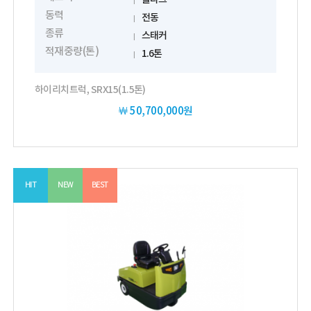
동력
전동
종류
스태커
적재중량(톤)
1.6톤
하이리치트럭, SRX15(1.5톤)
￦
50,700,000원
HIT
NEW
BEST