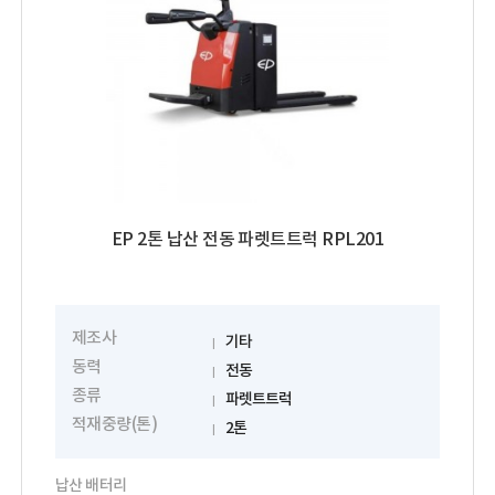
EP 2톤 납산 전동 파렛트트럭 RPL201
제조사
기타
동력
전동
종류
파렛트트럭
적재중량(톤)
2톤
납산 배터리