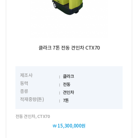
클라크 7톤 전동 견인차 CTX70
제조사
클라크
동력
전동
종류
견인차
적재중량(톤)
7톤
전동 견인차, CTX70
￦
15,300,000원