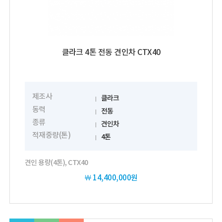
클라크 4톤 전동 견인차 CTX40
제조사
클라크
동력
전동
종류
견인차
적재중량(톤)
4톤
견인 용량(4톤), CTX40
￦
14,400,000원