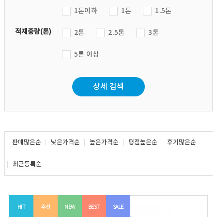
1톤이하
1톤
1.5톤
적재중량(톤)
2톤
2.5톤
3톤
5톤 이상
상세 검색
판매많은순
낮은가격순
높은가격순
평점높은순
후기많은순
최근등록순
HIT
추천
NEW
BEST
SALE