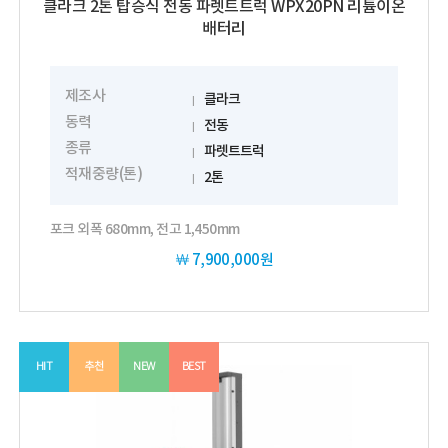
클라크 2톤 탑승식 전동 파렛트트럭 WPX20PN 리튬이온
배터리
제조사
클라크
동력
전동
종류
파렛트트럭
적재중량(톤)
2톤
포크 외폭 680mm, 전고 1,450mm
￦
7,900,000원
HIT
추천
NEW
BEST