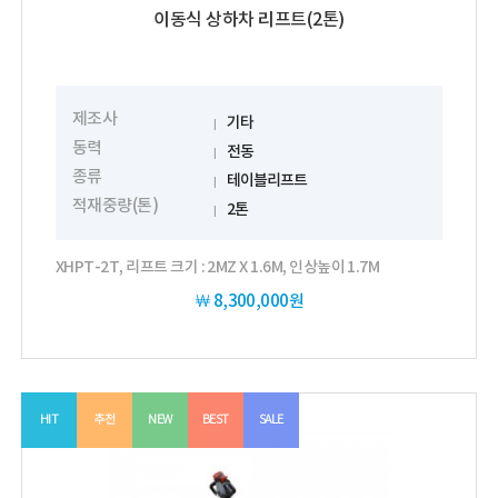
이동식 상하차 리프트(2톤)
제조사
기타
동력
전동
종류
테이블리프트
적재중량(톤)
2톤
XHPT-2T, 리프트 크기 : 2MZ X 1.6M, 인상높이 1.7M
￦
8,300,000원
HIT
추천
NEW
BEST
SALE