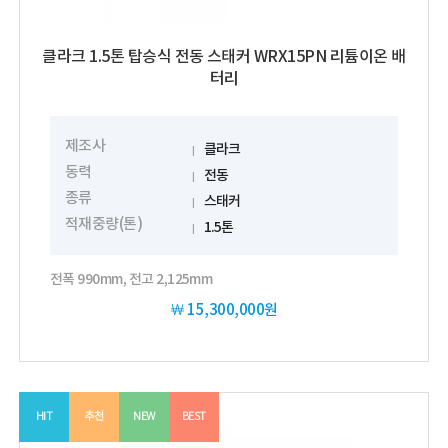
클라크 1.5톤 탑승식 전동 스태커 WRX15PN 리튬이온 배
터리
제조사
클라크
동력
전동
종류
스태커
적재중량(톤)
1.5톤
전폭 990mm, 전고 2,125mm
￦
15,300,000원
HIT
추천
NEW
BEST