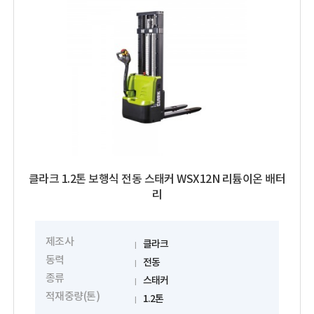
클라크 1.2톤 보행식 전동 스태커 WSX12N 리튬이온 배터
리
제조사
클라크
동력
전동
종류
스태커
적재중량(톤)
1.2톤