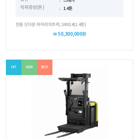
스태커
적재중량(톤)
1.4톤
전동 싯다운 하이리치트럭, SRX14(1.4톤)
￦
50,300,000원
HIT
NEW
BEST