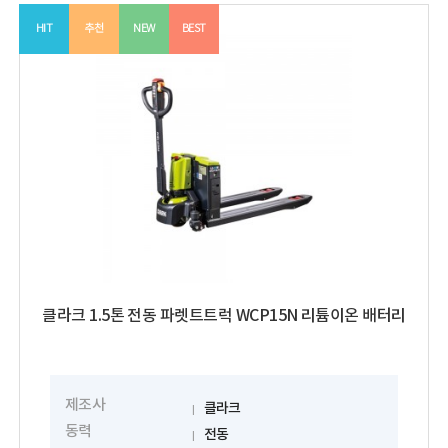
HIT
추천
NEW
BEST
클라크 1.5톤 전동 파렛트트럭 WCP15N 리튬이온 배터리
제조사
클라크
동력
전동