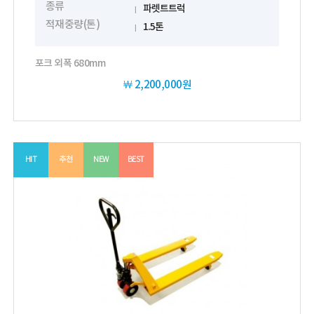
종류
파렛트트럭
적재중량(톤)
1.5톤
포크 외폭 680mm
￦
2,200,000원
HIT
추천
NEW
BEST