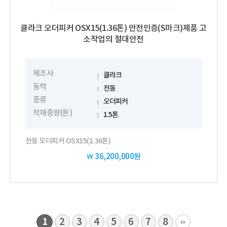
클라크 오더피커 OSX15(1.36톤) 안전인증(S마크)제품 고
소작업의 절대안전
제조사
클라크
동력
전동
종류
오더피커
적재중량(톤)
1.5톤
전동 오더피커 OSX15(1.36톤)
￦
36,200,000원
2
3
4
5
6
7
8
1